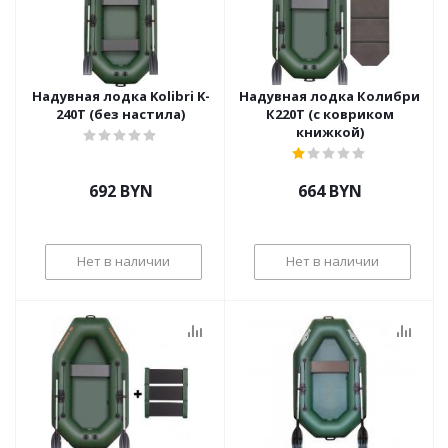
Надувная лодка Kolibri K-
Надувная лодка Колибри
240T (без настила)
К220Т (с ковриком
книжкой)
692
BYN
664
BYN
Нет в наличии
Нет в наличии