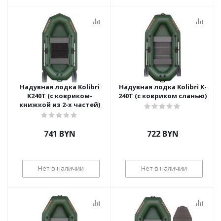
Надувная лодка Kolibri
Надувная лодка Kolibri K-
K240T (с ковриком-
240T (с ковриком сланью)
книжкой из 2-х частей)
741
BYN
722
BYN
Нет в наличии
Нет в наличии