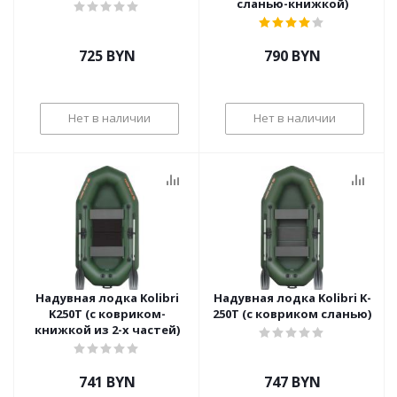
сланью-книжкой)
725
BYN
790
BYN
Нет в наличии
Нет в наличии
Надувная лодка Kolibri
Надувная лодка Kolibri K-
K250T (с ковриком-
250Т (с ковриком сланью)
книжкой из 2-х частей)
741
BYN
747
BYN