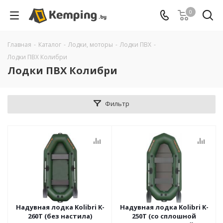
0
Главная
-
Каталог
-
Лодки, моторы
-
Лодки ПВХ
-
Лодки ПВХ Колибри
Лодки ПВХ Колибри
Фильтр
Надувная лодка Kolibri K-
Надувная лодка Kolibri K-
260T (без настила)
250T (со сплошной