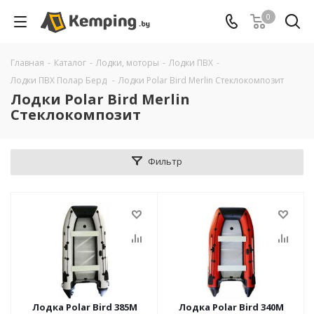
0
Главная
-
Каталог
-
Лодки, моторы
-
Лодки ПВХ
-
Лодки ПВХ Полар Берд
-
Лодки Polar Bird Merlin Стеклокомпозит
Лодки Polar Bird Merlin
Стеклокомпозит
Фильтр
Лодка Polar Bird 385М
Лодка Polar Bird 340М